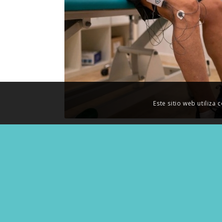
Este sitio web utiliza
CO
Telé
Direc