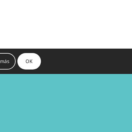
 más
OK
SÍGUENOS
O