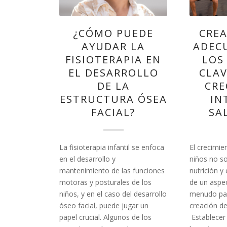
¿CÓMO PUEDE
CREA
AYUDAR LA
ADEC
FISIOTERAPIA EN
LOS
EL DESARROLLO
CLAV
DE LA
CRE
ESTRUCTURA ÓSEA
IN
FACIAL?
SA
La fisioterapia infantil se enfoca
El crecimie
en el desarrollo y
niños no s
mantenimiento de las funciones
nutrición y
motoras y posturales de los
de un aspe
niños, y en el caso del desarrollo
menudo pas
óseo facial, puede jugar un
creación de
papel crucial. Algunos de los
Establecer