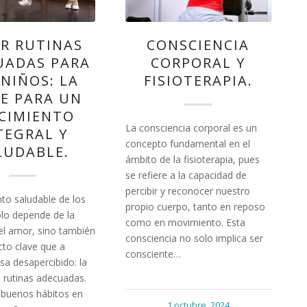
R RUTINAS
CONSCIENCIA
UADAS PARA
CORPORAL Y
 NIÑOS: LA
FISIOTERAPIA.
E PARA UN
CIMIENTO
La consciencia corporal es un
TEGRAL Y
concepto fundamental en el
LUDABLE.
ámbito de la fisioterapia, pues
se refiere a la capacidad de
percibir y reconocer nuestro
nto saludable de los
propio cuerpo, tanto en reposo
olo depende de la
como en movimiento. Esta
 el amor, sino también
consciencia no solo implica ser
cto clave que a
consciente…
a desapercibido: la
 rutinas adecuadas.
 buenos hábitos en
1 octubre, 2024