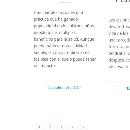
Caminar descalzos es una
práctica que ha ganado
Las lesione
popularidad en los últimos años
desafortun
debido a sus múltiples
vida de los
beneficios para la salud. Aunque
una torcedu
pueda parecer una actividad
fractura po
simple, el contacto directo de
tendinitis, 
los pies con el suelo puede tener
después de
un impacto…
un desafío 
5 septiembre, 2024
15
1
2
3
›
»