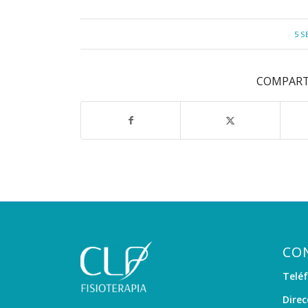
5 S
COMPART
CO
Telé
Direc