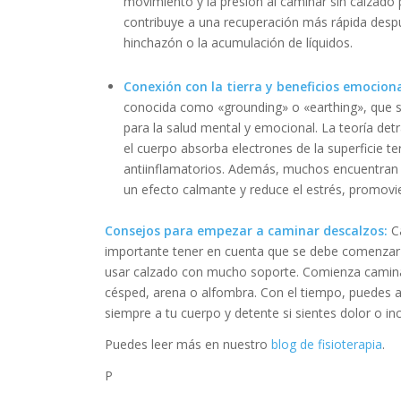
movimiento y la presión al caminar sin calzado
contribuye a una recuperación más rápida despu
hinchazón o la acumulación de líquidos.
Conexión con la tierra y beneficios emociona
conocida como «grounding» o «earthing», que sug
para la salud mental y emocional. La teoría det
el cuerpo absorba electrones de la superficie te
antiinflamatorios. Además, muchos encuentran 
un efecto calmante y reduce el estrés, promovi
Consejos para empezar a caminar descalzos:
C
importante tener en cuenta que se debe comenzar
usar calzado con mucho soporte. Comienza camina
césped, arena o alfombra. Con el tiempo, puedes a
siempre a tu cuerpo y detente si sientes dolor o i
Puedes leer más en nuestro
blog de fisioterapia
.
P