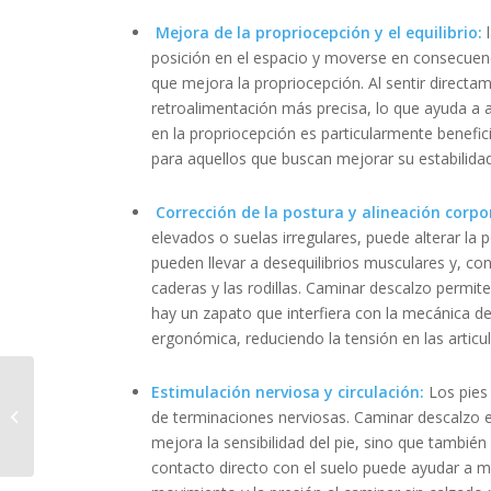
Mejora de la propriocepción y el equilibrio:
l
posición en el espacio y moverse en consecuenci
que mejora la propriocepción. Al sentir directam
retroalimentación más precisa, lo que ayuda a aj
en la propriocepción es particularmente benefi
para aquellos que buscan mejorar su estabilidad
Corrección de la postura y alineación corpo
elevados o suelas irregulares, puede alterar la 
pueden llevar a desequilibrios musculares y, co
caderas y las rodillas. Caminar descalzo permit
hay un zapato que interfiera con la mecánica de
ergonómica, reduciendo la tensión en las articu
Volver a correr
Estimulación nerviosa y circulación:
Los pies
después de una
de terminaciones nerviosas. Caminar descalzo e
lesión: consejos y
mejora la sensibilidad del pie, sino que también
estrategias
contacto directo con el suelo puede ayudar a mej