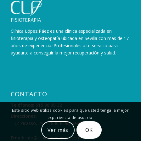
Clínica López Páez es una clínica especializada en
fisioterapia y osteopatía ubicada en Sevilla con más de 17
años de experiencia. Profesionales a tu servicio para
ayudarte a conseguir la mejor recuperación y salud.
CONTACTO
Teléfonos:
615 96 00 32
Este sitio web utiliza cookies para que usted tenga la mejor
Direcciones:
experiencia de usuario.
– C/ Picasso, 29, 41840 Pilas, Sevilla
Ver más
OK
.
Email:
info@clinicalopezpaez.com