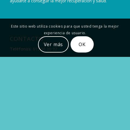
ayudarte a conseguir la mejor recuperación y salud.
Este sitio web utiliza cookies para que usted tenga la mejor
experiencia de usuario.
CONTACTO
Ver más
OK
Teléfonos:
615 96 00 32
Direcciones:
– C/ Picasso, 29, 41840 Pilas, Sevilla
.
Email:
info@clinicalopezpaez.com
Horario:
Lunes a Viernes: 10:00-20:00h
TRATAMIENTOS