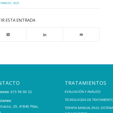
2 MARZO, 2023
IR ESTA ENTRADA
NTACTO
TRATAMIENTOS
fonos:
615 96 00 32
EVALUACIÓN Y ANÁLISIS
TECNOLOGÍAS DE TRATAMIENT
ciones:
Picasso, 29, 41840 Pilas,
TERAPIA MANUAL EN EL SISTEM
a