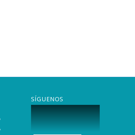
SÍGUENOS
O
A