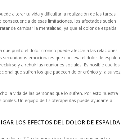
ede alterar tu vida y dificultar la realización de las tareas
o consecuencia de esas limitaciones, los afectados suelen
tratar de cambiar la mentalidad, ya que el dolor de espalda
ué punto el dolor crónico puede afectar a las relaciones.
s secundarios emocionales que conlleva el dolor de espalda
ecluirse y a rehuir las reuniones sociales. Es posible que los
cional que sufren los que padecen dolor crónico y, a su vez,
cho la vida de las personas que lo sufren. Por esto nuestra
ionales. Un equipo de fisioterapeutas puede ayudarte a
TIGAR LOS EFECTOS DEL DOLOR DE ESPALDA
ida que deseas? Te dejamos cinco formas en que nuestro