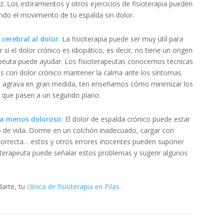
z. Los estiramientos y otros ejercicios de fisioterapia pueden
do el movimiento de tu espalda sin dolor.
cerebral al dolor:
La fisioterapia puede ser muy útil para
si el dolor crónico es idiopático, es decir, no tiene un origen
rapeuta puede ayudar. Los fisioterapeutas conocemos técnicas
es con dolor crónico mantener la calma ante los síntomas.
o agrava en gran medida, ten enseñamos cómo minimizar los
sí que pasen a un segundo plano.
ida menos doloroso:
El dolor de espalda crónico puede estar
 de vida. Dormir en un colchón inadecuado, cargar con
correcta… estos y otros errores inocentes pueden suponer
oterapeuta puede señalar estos problemas y sugerir algunos
arte, tu
clínica de fisioterapia en Pilas
.