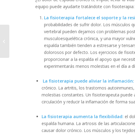
equipo puede ayudarte tratándote con fisioterapia:
La fisioterapia fortalece el soporte y la re
probabilidades de sufrir dolor. Los músculos
vertebral pueden dejarnos con problemas post
Cómo ayuda la
musculoesquelética crónica, y una mayor vulne
fisioterapia pediátrica
espalda también tienden a estresarse y tensars
a hijos hiperactivos.
dolorosos por defecto. Los ejercicios de fisi
proporcionar a la espalda el apoyo que neces
experimentarás menos molestias en el día a día
La fisioterapia puede aliviar la inflamación
crónico. La artritis, los trastornos autoinmunes
molestias constantes. Un fisioterapeuta puede 
circulación y reducir la inflamación de forma sua
La fisioterapia aumenta la flexibilidad:
el do
espalda humana. La artrosis de las articulacione
causar dolor crónico. Los músculos y los tejido