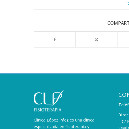
1
COMPART
CO
Telé
Direc
Clínica López Páez es una clínica
– C/ 
especializada en fisioterapia y
Sevill