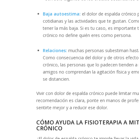
Baja autoestima:
el dolor de espalda crónico pu
cotidianas y las actividades que te gustan. Com
tener la más baja. Si es tu caso, es importante 
crónico no define quién eres como persona.
Relaciones:
muchas personas subestiman hasta q
Como consecuencia del dolor y de otros efecto
crónico, las personas que lo padecen tienden a r
amigos no comprendan la agitación física y emo
se distancien.
Vivir con dolor de espalda crónico puede limitar mu
recomendación es clara, ponte en manos de profes
sentirte mejor y a reducir ese dolor.
CÓMO AYUDA LA FISIOTERAPIA A MI
CRÓNICO
¿El dolor de espalda crónico te impide llevar la v