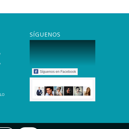
SÍGUENOS
O
A
Síguenos en Facebook
LLO