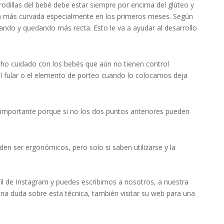
s rodillas del bebé debe estar siempre por encima del glúteo y
rá más curvada especialmente en los primeros meses. Según
ptando y quedando más recta. Esto le va a ayudar al desarrollo
o cuidado con los bebés que aún no tienen control
l fular o el elemento de porteo cuando lo colocamos deja
importante porque si no los dos puntos anteriores pueden
en ser ergonómicos, pero solo si saben utilizarse y la
il de Instagram y puedes escribirnos a nosotros, a nuestra
lguna duda sobre esta técnica, también visitar su web para una