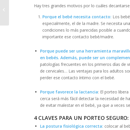
Cómo pisar bien: La
Hay tres grandes motivos por lo cuáles decantarse p
importancia de una
correcta pisada.
Porque el bebé necesita contacto:
Los bebés
especialmente, el de la madre. Se necesita una
condiciones lo más parecidas posible a cuand
importante ese contacto bebé/madre.
Porque puede ser una herramienta maravill
en bebés. Además, puede ser un complement
patologías frecuentes en los primeros días de vi
de cervicales… Las ventajas para los adultos so
perder ese contacto íntimo con el bebé.
Porque favorece la lactancia
: El porteo liber
cerca será más fácil detectar la necesidad de 
de evitar malestar en el bebé, ya que a veces se
4 CLAVES PARA UN PORTEO SEGURO:
La postura fisiológica correcta:
colocar al be