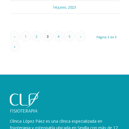
14 junio, 2023
‹
1
2
3
4
5
›
Página 3 de 9
»
Clínica López Páez es una clínica especializada en
fisioterapia y osteopatía ubicada en Sevilla con más de 17