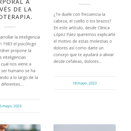
RPORAL A
VÉS DE LA
¿Te duele con frecuencia la
IOTERAPIA.
cabeza, el cuello o los brazos?
En este artículo, desde Clínica
López Páez queremos explicarte
rollar la inteligencia
el motivo de estas molestias o
n 1983 el psicólogo
dolores así como darte un
dner propone la
consejo que te ayudará a aliviar
s inteligencias
desde cefaleas, dolores…
a cual nos viene a
l ser humano se ha
ando a lo largo de la
18 mayo, 2023
 diferentes…
6 mayo, 2023