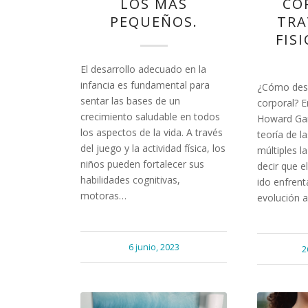
LOS MÁS
CO
PEQUEÑOS.
TRA
FIS
El desarrollo adecuado en la
infancia es fundamental para
¿Cómo desar
sentar las bases de un
corporal? E
crecimiento saludable en todos
Howard Gar
los aspectos de la vida. A través
teoría de la
del juego y la actividad física, los
múltiples l
niños pueden fortalecer sus
decir que e
habilidades cognitivas,
ido enfrent
motoras…
evolución a
6 junio, 2023
2