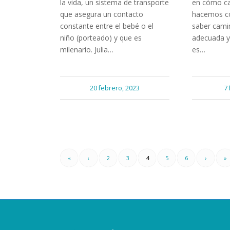
la vida, un sistema de transporte
en cómo ca
que asegura un contacto
hacemos co
constante entre el bebé o el
saber camin
niño (porteado) y que es
adecuada y
milenario. Julia…
es…
20 febrero, 2023
7 
«
‹
2
3
4
5
6
›
»