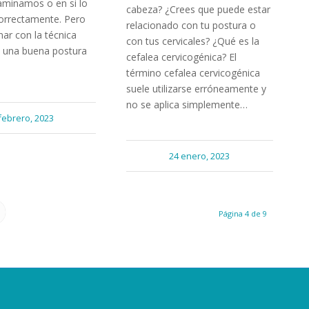
minamos o en si lo
cabeza? ¿Crees que puede estar
rrectamente. Pero
relacionado con tu postura o
ar con la técnica
con tus cervicales? ¿Qué es la
 una buena postura
cefalea cervicogénica? El
término cefalea cervicogénica
suele utilizarse erróneamente y
no se aplica simplemente…
febrero, 2023
24 enero, 2023
Página 4 de 9