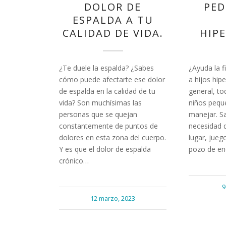
DOLOR DE
PED
ESPALDA A TU
CALIDAD DE VIDA.
HIP
¿Te duele la espalda? ¿Sabes
¿Ayuda la f
cómo puede afectarte ese dolor
a hijos hip
de espalda en la calidad de tu
general, to
vida? Son muchísimas las
niños peque
personas que se quejan
manejar. Sa
constantemente de puntos de
necesidad d
dolores en esta zona del cuerpo.
lugar, juego
Y es que el dolor de espalda
pozo de en
crónico…
9
12 marzo, 2023