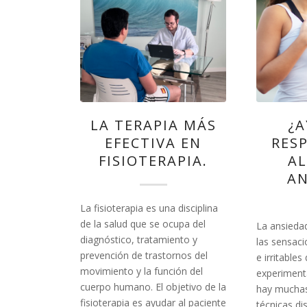
LA TERAPIA MÁS
¿A
EFECTIVA EN
RES
FISIOTERAPIA.
AL
AN
La fisioterapia es una disciplina
de la salud que se ocupa del
La ansieda
diagnóstico, tratamiento y
las sensac
prevención de trastornos del
e irritable
movimiento y la función del
experiment
cuerpo humano. El objetivo de la
hay muchas
fisioterapia es ayudar al paciente
técnicas di