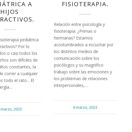
IÁTRICA A
FISIOTERAPIA.
HIJOS
ERACTIVOS.
Relación entre psicología y
fisioterapia: ¿Primas o
hermanas? Estamos
isioterapia pediátrica
acostumbrados a escuchar por
eractivos? Por lo
los distintos medios de
dos o casi todos los
comunicación sobre los
ños son difíciles de
psicólogos y su magnífico
ltos constantes, la
trabajo sobre las emociones y
e correr a cualquier
los problemas de relaciones
s todo el rato... El
interpersonales,…
ergía…
6 marzo, 2023
 marzo, 2023